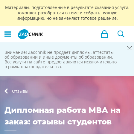
Материалы, подготовленные в результате оказания услуги,
помогают разобраться в теме и собрать нужную
информацию, но не заменяют готовое решение.
Внимание! Zaochnik не продает дипломы, аттестаты
Zaochnik
об образовании и иные документы об образовании.
Все услуги на сайте предоставляются исключительно
не продает
в рамках законодательства.
дипломы
Отзывы
Дипломная работа МВА на
заказ: отзывы студентов